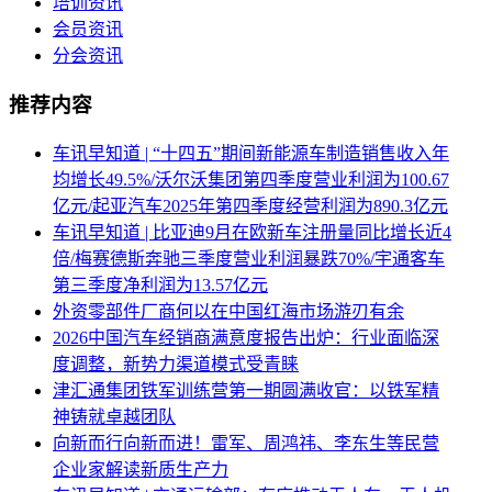
培训资讯
会员资讯
分会资讯
推荐内容
车讯早知道 | “十四五”期间新能源车制造销售收入年
均增长49.5%/沃尔沃集团第四季度营业利润为100.67
亿元/起亚汽车2025年第四季度经营利润为890.3亿元
车讯早知道 | 比亚迪9月在欧新车注册量同比增长近4
倍/梅赛德斯奔驰三季度营业利润暴跌70%/宇通客车
第三季度净利润为13.57亿元
外资零部件厂商何以在中国红海市场游刃有余
2026中国汽车经销商满意度报告出炉：行业面临深
度调整，新势力渠道模式受青睐
津汇通集团铁军训练营第一期圆满收官：以铁军精
神铸就卓越团队
向新而行向新而进！雷军、周鸿祎、李东生等民营
企业家解读新质生产力