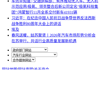
车讯早知道 | 交通运输部：有序推动无人车、无人机
示范应用/极氪、领克整合后新公司定名“极氪科技集
团”/鸿蒙智行11月全系交付新车41931辆
习近平：在纪念中国人民抗日战争暨世界反法西斯
战争胜利80周年大会上的讲话
埃及
春风送暖，姑苏聚贤丨2026年汽车市场形势分析会
在苏举行，共话行业高质量发展新机遇
网站地图
|
网站声明
|
关于商会
地址：北京市西城区月坛北街25号院47幢3层9号 电话：
010-68780877； 秘书长：18518534808；加入商会：
13810977017；合作咨询：13011296023；技能培训：
13691382441
京ICP备14012925号
网站建设
：
一诺互联