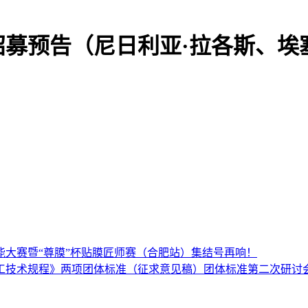
招募预告（尼日利亚·拉各斯、埃
大赛暨“尊膜”杯贴膜匠师赛（合肥站）集结号再响！
工技术规程》两项团体标准（征求意见稿）团体标准第二次研讨