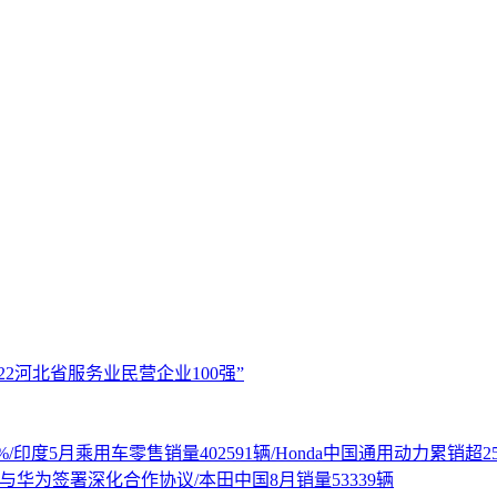
022河北省服务业民营企业100强”
印度5月乘用车零售销量402591辆/Honda中国通用动力累销超25
与华为签署深化合作协议/本田中国8月销量53339辆