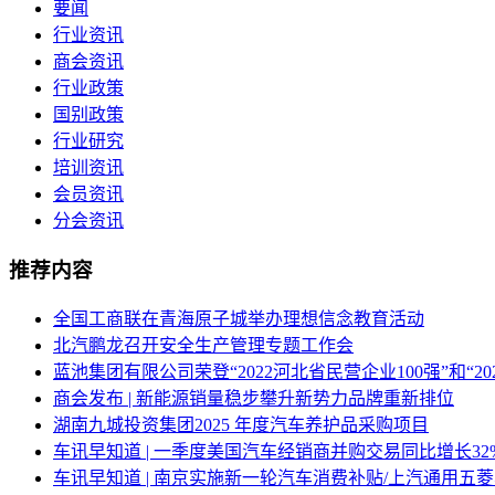
要闻
行业资讯
商会资讯
行业政策
国别政策
行业研究
培训资讯
会员资讯
分会资讯
推荐内容
全国工商联在青海原子城举办理想信念教育活动
北汽鹏龙召开安全生产管理专题工作会
蓝池集团有限公司荣登“2022河北省民营企业100强”和“2
商会发布 | 新能源销量稳步攀升新势力品牌重新排位
湖南九城投资集团2025 年度汽车养护品采购项目
车讯早知道 | 一季度美国汽车经销商并购交易同比增长32%/
车讯早知道 | 南京实施新一轮汽车消费补贴/上汽通用五菱