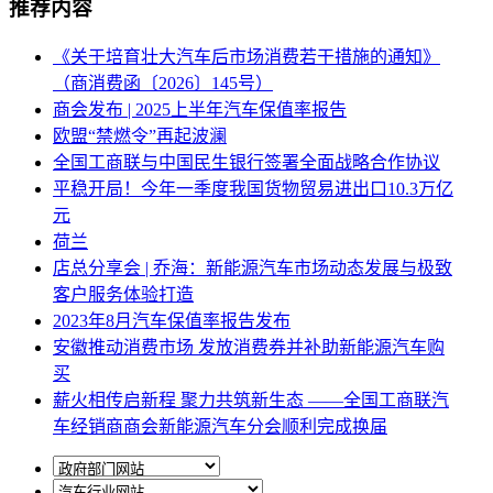
推荐内容
《关于培育壮大汽车后市场消费若干措施的通知》
（商消费函〔2026〕145号）
商会发布 | 2025上半年汽车保值率报告
欧盟“禁燃令”再起波澜
全国工商联与中国民生银行签署全面战略合作协议
平稳开局！今年一季度我国货物贸易进出口10.3万亿
元
荷兰
店总分享会 | 乔海：新能源汽车市场动态发展与极致
客户服务体验打造
2023年8月汽车保值率报告发布
安徽推动消费市场 发放消费券并补助新能源汽车购
买
薪火相传启新程 聚力共筑新生态 ——全国工商联汽
车经销商商会新能源汽车分会顺利完成换届