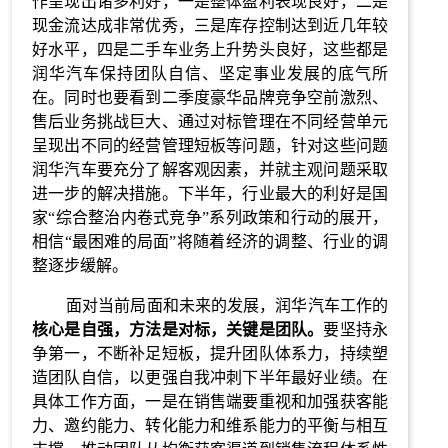
作呈现出诸多利好，一是整体盈利表现良好，二是
现金流达成非常优秀，三是库存控制达到近几年较
好水平，四是二手车业务上升势头良好，这些都是
润华汽车保持团队自信、坚定事业发展的底气所
在。同时也要看到二季度豪华品牌竞争空前激烈、
售后业务挑战巨大、通过对标管理在不同经营单元
呈现出不同的经营管理短板等问题，针对这些问题
润华汽车要充分了解客观因素，并就主观问题采取
进一步的解决措施。
下半年，行业最大的利好是国
家“综合整治内卷式竞争”系列政策和行动的展开，
相信“最困难的局面”将随着经济的调整、行业的调
整逐步缓解。
面对当前局面和未来的发展，润华汽车工作的
核心是自强，方法是对标，关键是团队。
要坚持永
争第一，不断补足短板，提升团队体系力，持续塑
造团队自信，以更强自我冲刺下半年最好业绩。在
具体工作方面，一是在销售端要重视和加强获客能
力、邀约能力、转化能力和维系能力的平衡与相互