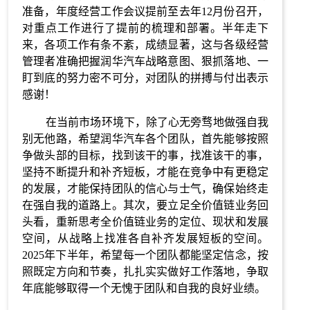
准备，年度经营工作会议提前至去年12月份召开，
对重点工作进行了提前的梳理和部署。半年走下
来，各项工作有条不紊，成绩显著，这与各级经营
管理者准确把握润华汽车战略意图、狠抓落地、一
盯到底的努力密不可分，对团队的拼搏与付出表示
感谢！
在当前市场环境下，除了心无旁骛地做强自我
别无他路，希望润华汽车各个团队，首先能够按照
争做头部的目标，找到该干的事，找准该干的事，
坚持不断提升和补齐短板，才能在竞争中有更稳定
的发展，才能保持团队的信心与士气，确保始终走
在强自我的道路上。其次，要立足全价值链业务回
头看，重新思考全价值链业务的定位、现状和发展
空间，从战略上找准各自补齐发展短板的空间。
2025年下半年，希望每一个团队都能坚定信念，按
照既定方向和节奏，扎扎实实做好工作落地，争取
年底能够取得一个无愧于团队和自我的良好业绩。