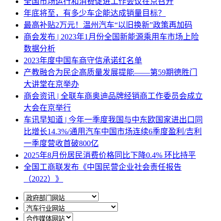
全国市场运行和消费促进工作会议在京召开
年底将至，有多少车企能达成销量目标？
最高补贴2万元！温州汽车“以旧换新”政策再加码
商会发布 | 2023年1月份全国新能源乘用车市场上险
数据分析
2023年度中国车商守信承诺红名单
产教融合为民企高质量发展提能——第59期德胜门
大讲堂在京举办
商会资讯 | 全联车商奥迪品牌经销商工作委员会成立
大会在京举行
车讯早知道 | 今年一季度我国与中东欧国家进出口同
比增长14.3%/通用汽车中国市场连续6季度盈利/吉利
一季度营收首破800亿
2025年8月份居民消费价格同比下降0.4% 环比持平
全国工商联发布《中国民营企业社会责任报告
（2022）》