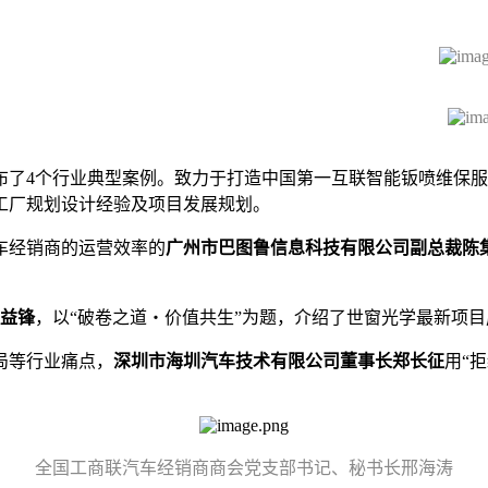
布了4个行业典型案例。致力于打造中国第一互联智能钣喷维保
工厂规划设计经验及项目发展规划。
车经销商的运营效率的
广州市巴图鲁信息科技有限公司副总裁陈
袁益锋
，以“破卷之道・价值共生”为题，介绍了世窗光学最新项目成
局等行业痛点，
深圳市海圳汽车技术有限公司董事长郑长征
用“
全国工商联汽车经销商商会党支部书记、秘书长邢海涛