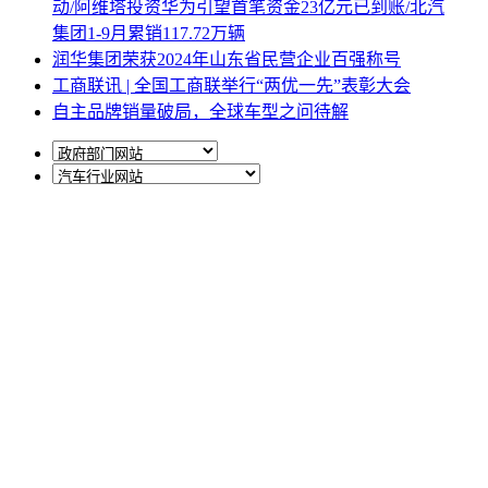
动/阿维塔投资华为引望首笔资金23亿元已到账/北汽
集团1-9月累销117.72万辆
润华集团荣获2024年山东省民营企业百强称号
工商联讯 | 全国工商联举行“两优一先”表彰大会
自主品牌销量破局，全球车型之问待解
网站地图
|
网站声明
|
关于商会
地址：北京市西城区月坛北街25号院47幢3层9号 电话：
010-68780877； 秘书长：18518534808；加入商会：
13810977017；合作咨询：13011296023；技能培训：
13691382441
京ICP备14012925号
网站建设
：
一诺互联
申请加入商会
商会微信公众号