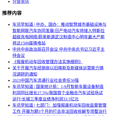
分会资讯
推荐内容
车讯早知道 | 中办、国办：推动智慧城市基础设施与
智能网联汽车协同发展/日产电动汽车将接入特斯拉
超级充电网络/蔚来能源武汉制造中心明年最大产能
将达1500座换电站
中共中央政治局召开会议 中共中央总书记习近平主
持会议
《报废机动车回收管理办法实施细则》
关于开展汽车经销商以旧换新及新媒体运营能力情
况调研的通知
2023中国汽车流通行业社会责任50强
车讯早知道 | 国家统计局：1-9月智能车载设备制造
利润同比增长27.5%/我国首个全融合汽车试验场试
运行/长城三季度业绩净利润33.5亿元
车讯早知道 | 七部门：加强报废机动车回收监督管理
工作 开展为期3个月的打击非法回收拆解专项整治行