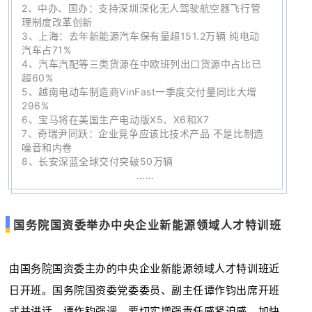
2、
中办、国办：支持深圳深化无人驾驶航空器飞行管
理制度改革创新
3
、
上海：去年新能源汽车保有量超151.2万辆 纯电动
汽车占71%
4、
汽车汽配等三类货源在中欧班列出口货源中占比已
超60%
5
、
越南电动车制造商VinFast一季度交付量同比大增
296%
6、
宝马将在美国生产电动版X5、X6和X7
7
、奇瑞尹同跃：企业竞争应该比技术产品 不是比制造
噪音和内卷
8
、
长安深蓝全球交付突破50万辆
……
国务院国资委举办中央企业新能源领域人才特训班
由国务院国资委主办的中央企业新能源领域人才特训班近
日开班。国务院国资委党委委员、副主任谭作钧出席开班
式并讲话。谭作钧强调，要切实增强责任感紧迫感，加快