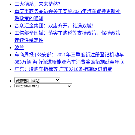
三大德系，未来茫然？
重庆市商务委员会关于实施2025年汽车置换更新补
贴政策的通知
合众汇金集团：双店齐开，礼遇双城！
工信部辛国斌：落实车购税等支持政策，保持政策
连续性稳定性
波兰
车商周报 | 公安部：2021年三季度新注册登记机动车
883万辆 海南促进新能源汽车消费奖励措施延至年底
广东：增购车指标等 广东发16条措施促进消费
网站地图
|
网站声明
|
关于商会
地址：北京市西城区月坛北街25号院47幢3层9号 电话：
010-68780877； 秘书长：18518534808；加入商会：
13810977017；合作咨询：13011296023；技能培训：
13691382441