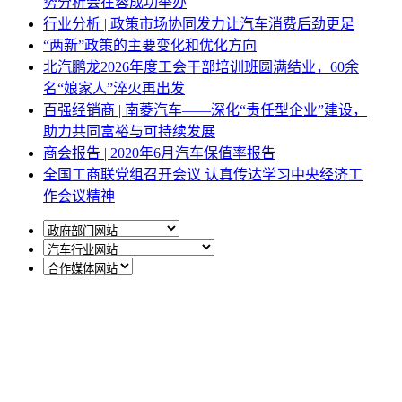
势分析会在蓉成功举办
行业分析 | 政策市场协同发力让汽车消费后劲更足
“两新”政策的主要变化和优化方向
北汽鹏龙2026年度工会干部培训班圆满结业，60余
名“娘家人”淬火再出发
百强经销商 | 南菱汽车——深化“责任型企业”建设，
助力共同富裕与可持续发展
商会报告 | 2020年6月汽车保值率报告
全国工商联党组召开会议 认真传达学习中央经济工
作会议精神
网站地图
|
网站声明
|
关于商会
地址：北京市西城区月坛北街25号院47幢3层9号 电话：
010-68780877； 秘书长：18518534808；加入商会：
13810977017；合作咨询：13011296023；技能培训：
13691382441