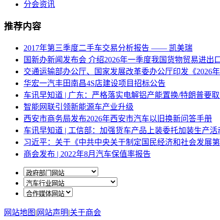
分会资讯
推荐内容
2017年第三季度二手车交易分析报告 —— 凯美瑞
国新办新闻发布会 介绍2026年一季度我国货物贸易进出口1
交通运输部办公厅、国家发展改革委办公厅印发《2026
华宏一汽丰田南昌4S店建设项目招标公告
车讯早知道 | 广东：严格落实电解铝产能置换/特朗普要
智能网联引领新能源车产业升级
西安市商务局发布2026年西安市汽车以旧换新问答手册
车讯早知道 | 工信部：加强货车产品上装委托加装生产活动
习近平：关于《中共中央关于制定国民经济和社会发展第
商会发布 | 2022年8月汽车保值率报告
网站地图
|
网站声明
|
关于商会