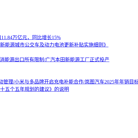
1.84万亿元，同比增长15%
年新能源城市公交车及动力电池更新补贴实施细则》
取消能源出口所有限制/广汽本田新能源工厂正式投产
管理/小米与多品牌开启充电补能合作/岚图汽车2025年年销目标
十五个五年规划的建议》的说明