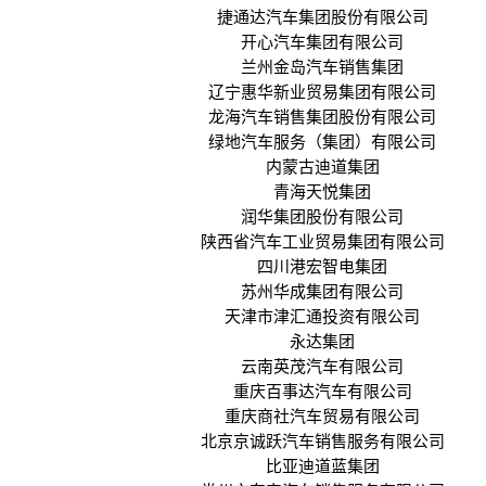
捷通达汽车集团股份有限公司
开心汽车集团有限公司
兰州金岛汽车销售集团
辽宁惠华新业贸易集团有限公司
龙海汽车销售集团股份有限公司
绿地汽车服务（集团）有限公司
内蒙古迪道集团
青海天悦集团
润华集团股份有限公司
陕西省汽车工业贸易集团有限公司
四川港宏智电集团
苏州华成集团有限公司
天津市津汇通投资有限公司
永达集团
云南英茂汽车有限公司
重庆百事达汽车有限公司
重庆商社汽车贸易有限公司
北京京诚跃汽车销售服务有限公司
比亚迪道蓝集团