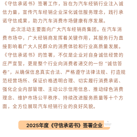
《守信承诺书》签署工作，旨在为汽车经销行业注入诚
信力量，宣传汽车经销企业深化诚信服务理念，践行承
诺守信成果，助力汽车消费市场健康有序发展。
此次活动主要面向广大汽车经销商集团。在汽车消
费市场中，广大经销商发挥着关键作用，其服务行为直
接影响着广大人民群众的消费体验和行业高质量发展。
《守信承诺书》的签署，不仅是企业对自身诚信经营的
庄严宣誓，更是整个行业向消费者递交的一份 “诚信答
卷”，从确保信息真实合法、严格遵守法律法规、打造规
范经营场所、保证价格透明合理、切实履行消费承诺、
强化企业内部管理、主动公示信用信息、推动绿色消费
理念、维护市场公平秩序、持续改进服务质量等十个方
面，全方位展现汽车经销行业的良好风貌。
2025年度《守信承诺书》签署企业