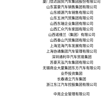
厦门信达国贸汽车集团股份有限公司
山东富豪汽车销售集团有限公司
山东顺源汽车销售有限公司
山东五洲汽贸集团有限公司
山西东瑞企业集团有限公司
山西汇众汽车家园有限公司
山西诺维兰（集团）有限公司
山西香山汽贸集团有限公司
上海览海汽车发展有限公司
上海协通集团汽车管理有限公司
深圳通利华汽车贸易集团
苏豪天泓汽车集团有限公司
无锡商业大厦集团东方汽车有限公司
业乔投资集团
长春通立汽车集团
浙江东江汽车控股集团有限公司
中亮企业管理有限公司