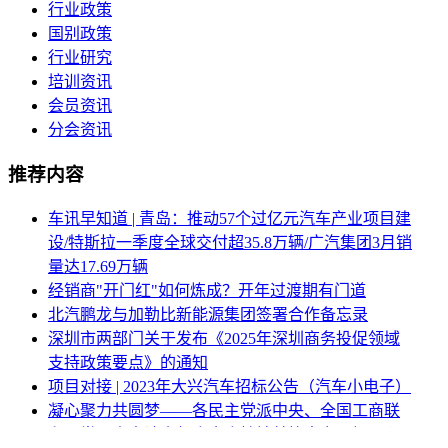
行业政策
国别政策
行业研究
培训资讯
会员资讯
分会资讯
推荐内容
车讯早知道 | 青岛：推动57个过亿元汽车产业项目建
设/特斯拉一季度全球交付超35.8万辆/广汽集团3月销
量达17.69万辆
经销商"开门红"如何炼成？开年过渡期有门道
北汽鹏龙与加勒比新能源集团签署合作备忘录
深圳市两部门关于发布《2025年深圳商务投促领域
支持政策要点》的通知
项目对接 | 2023年大兴汽车招标公告（汽车小电子）
凝心聚力共圆梦——各民主党派中央、全国工商联
和无党派人士认真领会全会精神献策出力画好同心