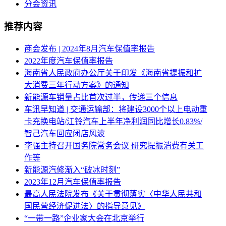
分会资讯
推荐内容
商会发布 | 2024年8月汽车保值率报告
2022年度汽车保值率报告
海南省人民政府办公厅关于印发《海南省提振和扩
大消费三年行动方案》的通知
新能源车销量占比首次过半，传递三个信息
车讯早知道 | 交通运输部：将建设3000个以上电动重
卡充换电站/江铃汽车上半年净利润同比增长0.83%/
智己汽车回应闭店风波
李强主持召开国务院常务会议 研究提振消费有关工
作等
新能源汽修渐入“破冰时刻”
2023年12月汽车保值率报告
最高人民法院发布《关于贯彻落实〈中华人民共和
国民营经济促进法〉的指导意见》
“一带一路”企业家大会在北京举行