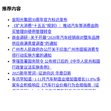
推荐内容
金阳光集团30周年官方标识发布
《扩大消费“十五五”规划》：推动汽车等消费由购
买管理向使用管理转变
商会调研 | 关于开展“2020年汽车经销商对整车品牌
供应商满意度调查”的通知
广州市人民政府办公厅关于印发广州市提振消费专
项行动实施方案的通知
李强签署国务院令 公布修订后的《中华人民共和国
行政复议法实施条例》
2025新年贺词 | 征途向远 华章日新
车讯早知道 | 1-11月汽车制造业增加值增长11.8%/多
家车企积极响应《汽车行业价格行为合规指南（征
求意见稿）》/大众汽车德累斯顿工厂将停产转型
经销商又一次见证历史：补贴再来，但结果变了
中国车商 | 李金勇：新能源浪潮下经销商的应对之道
2017年第三季度二手车交易分析报告 —— 本田CR-