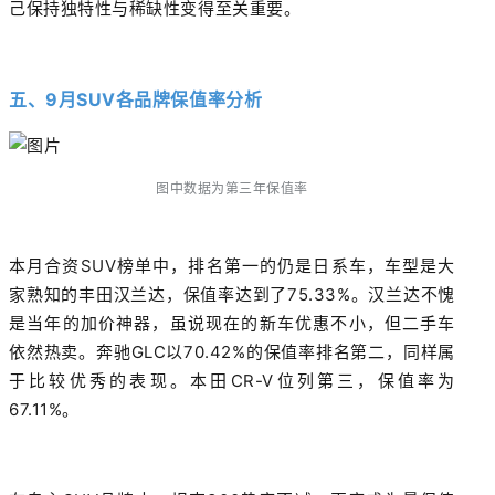
己保持独特性与稀缺性变得至关重要。
五、
9月SUV各品牌保值率
分析
图中数据为
第
三年保值率
本月合资SUV榜单中，排名第一的仍是日系车，车型是大
家熟知的丰田汉兰达，保值率达到了75.33%。
汉兰达不愧
是当年的加价神器，虽说现在的新车优惠不小，但二手车
依然热卖。
奔驰GLC以70.42%的保值率排名第二，同样属
于比较优秀的表现。
本田CR-V位列第三，保值率为
67.11%。