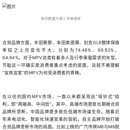
图中数据为
第
三年保值率
合资品牌方面，丰田赛那、本田奥德赛、别克GL8整体保值
率较之上月变化不大，分别为74.48%、69.82%、
64.64%。对于MPV这类有着多人及行李乘载需求的车型，
节能这一环确实是消费者重点考虑的层面，这就不难理解
“宜商宜家”的MPV为何受消费者的青睐。
在以往的国内MPV市场，一直以来都呈现出“哑铃式”结
构，即“两端高、中间低”。其中，高端市场更是长期被合资
品牌所垄断，中国品牌更多是在低端市场谋生存。随着近
年来电动化、智能化快速变革的契机，自主品牌开始打破
合资品牌垄断市场的局面。比如上榜的广汽传祺M8与M6就