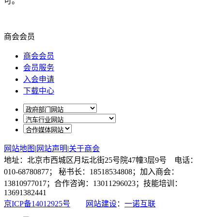
可。
商会会员
商会会员
会员服务
入会申请
下载中心
网站地图
|
网站声明
|
关于商会
地址：北京市西城区月坛北街25号院47幢3层9号 电话：
010-68780877； 秘书长：18518534808；加入商会：
13810977017；合作咨询：13011296023；技能培训：
13691382441
京ICP备14012925号
网站建设
：
一诺互联