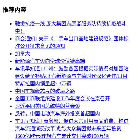
推荐内容
驰援抗疫一线 庞大集团志愿者服务队持续抗疫战斗
中！
商会通知 | 关于《二手车出口基地建设规范》团体标
准公开征求意见的通知
加拿大
新能源汽车迈向全球价值链高端
车讯早知道 | 广州：鼓励各区根据实际情况对加氢站
建设给予补贴/北汽新能源与宁德时代深化合作/11月
特斯拉国内销量超7.3万辆
中国车规级芯片的破局之路
全国工商联组织建设工作年度会议在京召开
习近平同美国总统特朗普会谈
反转，中国电动汽车海外投资首超国内
车讯早知道 | 商务部：促进大宗耐用商品消费，推进
汽车流通消费改革试点/大众集团拟未来五年投资
1600亿欧元/理想汽车累计交付突破150万辆