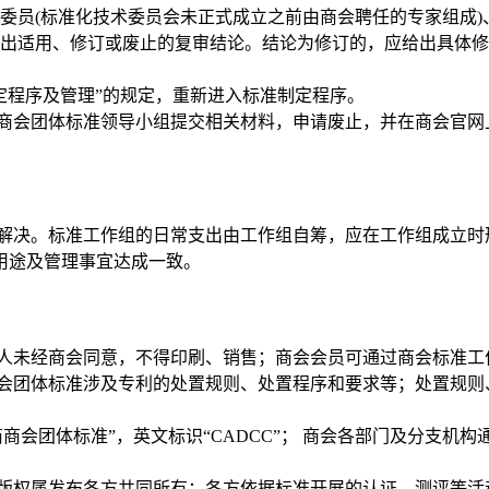
委员
(标准化技术委员会未正式成立之前由
商会
聘任的专家组成
出适用、修订或废止的复审结论。结论为修订的，应给出具体修
定程序及管理
”的规定，重新进入标准制定程序。
商会
团体标准领导小组提交相关材料，申请废止，并在
商会
官网
解决。标准工作组的日常支出由工作组自筹，应在工作组成立时
用途及管理事宜达成一致。
人未经
商会
同意，不得印刷、销售；
商会
会员可通过
商会
标准工
会
团体标准涉及专利的处置规则、处置程序和要求等；处置规则
商商会
团体标准
”，英文标识“CAD
CC
”；
商会
各部门及分支机构
版权属发布各方共同所有；各方依据标准开展的认证、测评等活