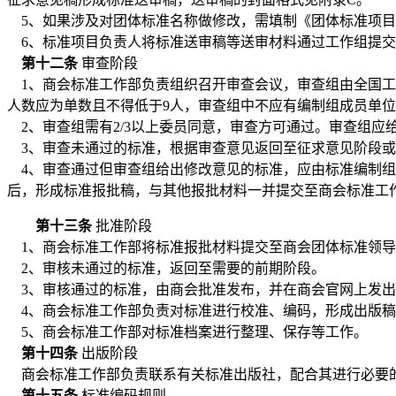
5、如果涉及对团体标准名称做修改，需填制《团体标准项目计划
6、标准项目负责人将标准送审稿等送审材料通过工作组提交
第十二条
审查阶段
1、
商会
标准工作部负责组织召开审查会议，审查组由
全国工
人数应为单数且不得低于9人，审查组中不应有编制组成员单
2、审查组需有2/3以上委员同意，审查方可通过。审查组应
3、审查未通过的标准，根据审查意见返回至征求意见阶段或
4、审查通过但审查组给出修改意见的标准，应由标准编制组或
后，形成标准报批稿，与其他报批材料一并提交至
商会
标准工
第十三条
批准阶段
1、
商会
标准工作部将标准报批材料提交至
商会
团体标准领导
2、审核未通过的标准，返回至需要的前期阶段。
3、审核通过的标准，由
商会
批准发布，并在
商会
官网上发出
4、
商会
标准工作部负责对标准进行校准、编码，形成出版稿
5、
商会
标准工作部对标准档案进行整理、保存等工作。
第十四条
出版阶段
商会
标准工作部负责联系有关标准出版社，配合其进行必要
第十五条
标准编码规则