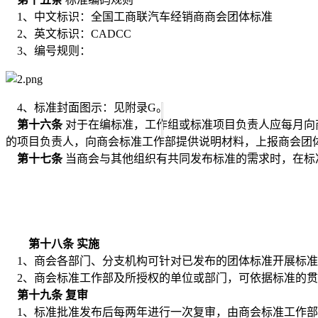
1、中文标识：
全国工商联汽车经销商商会
团体标准
2、英文标识：CAD
CC
3、编号规则：
4、标准封面图示：见附录G。
第十六条
对于在编标准，工作组或标准项目负责人应每月
向
的项目负责人，向
商会
标准工作部提供说明材料，上报
商会
团
第十七条
当
商会
与其他组织有共同发布标准的需求时，在标
第十八条
实施
1、
商会
各部门、分支机构可针对已发布的团体标准开展标准
2、
商会
标准工作部及所授权的单位或部门，可依据标准的贯
第十九条
复审
1、标准批准发布后每两年进行一次复审，由
商会
标准工作部