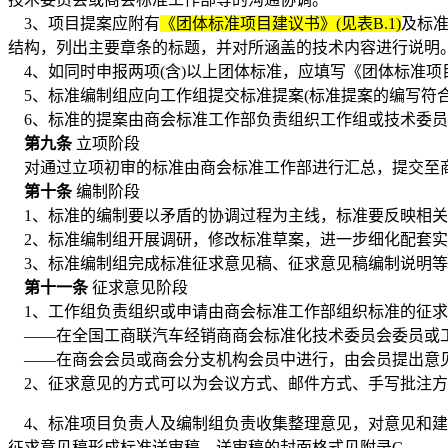
3、项目提案应附有
《团体标准项目建议书》
(见表B.1)
及标
结构，列出主要章条的标题，并对所涵盖的技术内容进行说明
4、如同时申报两项(含)以上团体标准，应填写《团体标准项目计
5、标准编制组应向工作组提交标准提案(标准提案的编写符合GB/
6、标准的提案由
商会
标准工作部负责组织工作组或技术委员
第九条
立项阶段
对通过立项初审的标准由
商会
标准工作部进行汇总，提交至
第十条
编制阶段
1、标准的编制要以矛盾的协调过程为主线，标准要反映相关
2、标准编制组开展调研，修改标准草案，进一步细化配套实
3、标准编制组完成标准征求意见稿、征求意见稿编制说明等
第十一条
征求意见阶段
1、工作组负责组织或申请由
商会
标准工作部组织标准的征求
——在
全国工商联汽车经销商商会
标准化技术委员会委员或
——在
商会
会员或
商会
分支机构会员中进行，由会员提出意
2、征求意见的方式可以为会议方式、邮件方式、手写批注方
4、标准项目负责人及编制组负责收集整理意见，对意见和建议
征求意见稿形成标准送审稿，送审稿的封面格式见附录C。