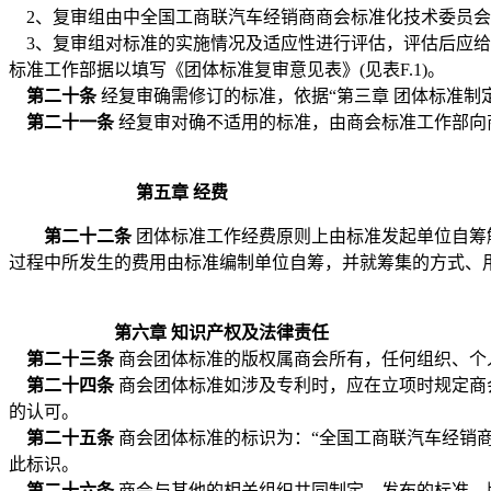
2、复审组由中
全国工商联汽车经销商商会
标准化技术委员会
3、复审组对标准的实施情况及适应性进行评估，评估后应给
标准工作部据以填写《团体标准复审意见表》
(见表F.1)。
第二十条
经复审确需修订的标准，依据
“第三章
团体标准制
第二十一条
经复审对确不适用的标准，由
商会
标准工作部向
第五章
经费
第二十二条
团体标准工作经费原则上由标准发起单位自筹
过程中所发生的费用由标准编制单位自筹，并就筹集的方式、
第六章
知识产权及法律责任
第二十三条
商会
团体标准的版权属
商会
所有
，
任何组织、个
第二十四条
商会
团体标准如涉及专利时，应在立项时规定
商
的认可。
第二十五条
商会
团体标准的标识为：
“
全国工商联汽车经销
此标识。
第二十六条
商会
与其他的相关组织共同制定、发布的标准，