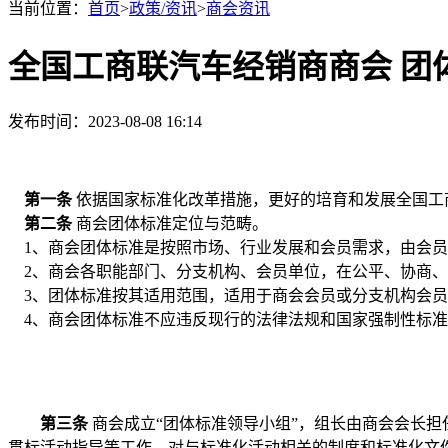
当前位置：
首页
>
政策/资讯
>
商会资讯
全国工商联汽车经销商商会 团
发布时间：2023-08-08 16:14
第一条
依据国家标准化改革措施，更好的培育和发展
全国工
第二条
商会
团体标准定位与范畴。
1、
商会团体标准是按照市场、行业发展和会员需求，由会员
2、
商会
各职能部门、分支机构、会员单位，在公平、协商、
3、团体标准按其适用范围，适用于
商会
会员或分支机构会员
4、
商会
团体标准不应违反现行的法律法规和国家强制性标准
第三条
商会
成立
“团体标准领导小组”，组长由
商会
会长担
贯标活动指导等工作
，对与标准化活动相关的制度和标准化文