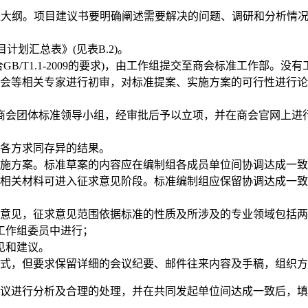
准大纲。项目建议书要明确阐述需要解决的问题、调研和分析情
。
划汇总表》(见表B.2)。
T1.1-2009的要求)，由工作组提交至
商会
标准工作部。没有
会等相关专家进行初审，对标准提案、实施方案的可行性进行论
商会
团体标准领导小组，经审批后予以立项，并在
商会
官网上进
各方求同存异的结果。
施方案。标准草案的内容应在编制组各成员单位间协调达成一致(
相关材料可进入征求意见阶段。标准编制组应保留协调达成一致
意见，征求意见范围依据标准的性质及所涉及的专业领域包括两
工作组委员中进行
；
见和建议。
式，但要求保留详细的会议纪要、邮件往来内容及手稿，组织方
进行分析及合理的处理，并在共同发起单位间达成一致后，填制团