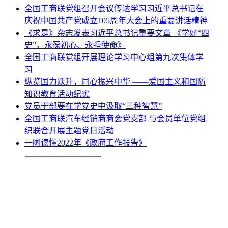
全国工商联党组召开会议传达学习习近平总书记在
庆祝中国共产党成立105周年大会上的重要讲话精神
《求是》杂志发表习近平总书记重要文章 《学好“四
史”，永葆初心、永担使命》
全国工商联党组开展理论学习中心组第九次集体学
习
纵览国力跃升，同心振兴中华 ——爱国主义和国防
知识教育活动纪实
党员干部要在学党史中汲取“三种智慧”
全国工商联汽车经销商商会党支部 与会员单位党组
织联合开展主题党日活动
一图读懂2022年《政府工作报告》
网站地图
|
网站声明
|
关于商会
地址：北京市西城区月坛北街25号院47幢3层9号 电话：
010-68780877； 秘书长：18518534808；加入商会：