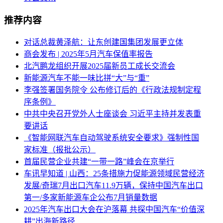
推荐内容
对话总裁黄泽航：让东创建国集团发展更立体
商会发布 | 2025年5月汽车保值率报告
北汽鹏龙组织开展2025届新员工成长交流会
新能源汽车不能一味比拼“大”与“重”
李强签署国务院令 公布修订后的《行政法规制定程
序条例》
中共中央召开党外人士座谈会 习近平主持并发表重
要讲话
《智能网联汽车自动驾驶系统安全要求》强制性国
家标准（报批公示）
首届民营企业共建“一带一路”峰会在京举行
车讯早知道 | 山西：25条措施力促能源领域民营经济
发展/奇瑞7月出口汽车11.9万辆，保持中国汽车出口
第一/多家新能源车企公布7月销量数据
2025年汽车出口大会在沪落幕 共探中国汽车“价值深
耕”出海新路径